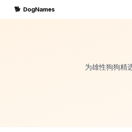
🐕
DogNames
为雄性狗狗精