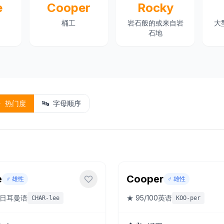
e
Cooper
Rocky
桶工
岩石般的或来自岩
大
石地
⭐
热门度
🔤
字母顺序
e
Cooper
♂️
雄性
♂️
雄性
日耳曼语
★
95
/100
英语
CHAR-lee
KOO-per