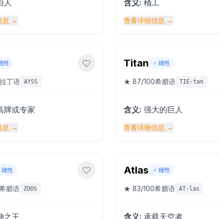
由人
含义
:
桶工
信息
→
查看详细信息
→
Titan
雄性
♂️
雄性
拉丁语
★
87
/100
希腊语
AYSS
TIE-tan
高牌或专家
含义
:
强大的巨人
信息
→
查看详细信息
→
Atlas
雄性
♂️
雄性
希腊语
★
83
/100
希腊语
ZOOS
AT-las
神之王
含义
:
承载天空者