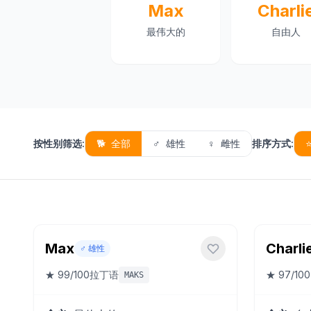
Max
Charli
最伟大的
自由人
按性别筛选
:
🐕
全部
♂️
雄性
♀️
雌性
排序方式
:
Max
Charli
♂️
雄性
★
99
/100
拉丁语
★
97
/100
MAKS