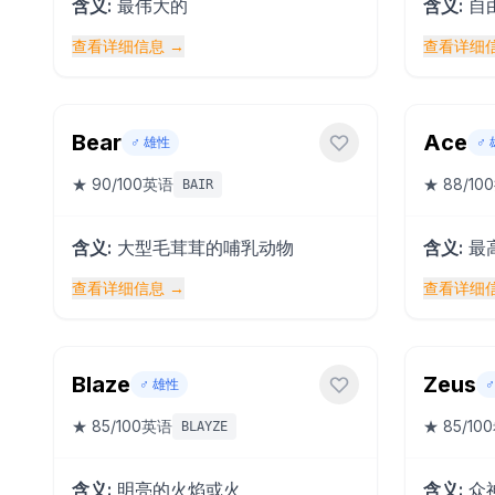
含义
:
最伟大的
含义
:
自
查看详细信息
→
查看详细
Bear
Ace
♂️
雄性
♂️
★
90
/100
英语
★
88
/100
BAIR
含义
:
大型毛茸茸的哺乳动物
含义
:
最
查看详细信息
→
查看详细
Blaze
Zeus
♂️
雄性
♂️
★
85
/100
英语
★
85
/100
BLAYZE
含义
:
明亮的火焰或火
含义
:
众