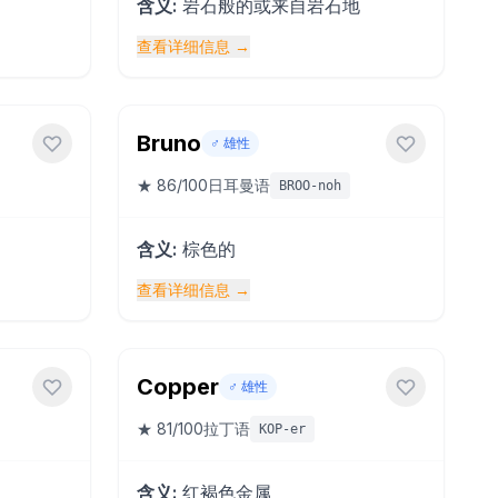
含义
:
岩石般的或来自岩石地
查看详细信息
→
Bruno
♂️
雄性
★
86
/100
日耳曼语
BROO-noh
含义
:
棕色的
查看详细信息
→
Copper
♂️
雄性
★
81
/100
拉丁语
KOP-er
含义
:
红褐色金属