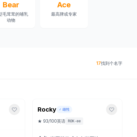
Bear
Ace
型毛茸茸的哺乳
最高牌或专家
动物
17
找到个名字
Rocky
♂️
雄性
★
93
/100
英语
ROK-ee