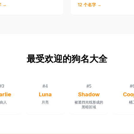
 →
12
个名字 →
最受欢迎的狗名大全
#
3
#
4
#
5
#
arlie
Luna
Shadow
Coo
由人
月亮
被遮挡光线形成的
桶
黑暗区域