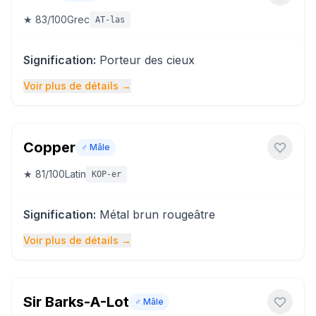
★
83
/100
Grec
AT-las
Signification
:
Porteur des cieux
Voir plus de détails
→
Copper
♂️
Mâle
★
81
/100
Latin
KOP-er
Signification
:
Métal brun rougeâtre
Voir plus de détails
→
Sir Barks-A-Lot
♂️
Mâle