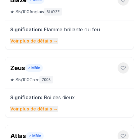
Blaze
★
85
/100
Anglais
BLAYZE
Signification
:
Flamme brillante ou feu
Voir plus de détails
→
Zeus
♂️
Mâle
★
85
/100
Grec
ZOOS
Signification
:
Roi des dieux
Voir plus de détails
→
Atlas
♂️
Mâle