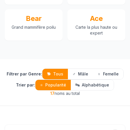
Bear
Ace
Grand mammifère poilu
Carte la plus haute ou
expert
Filtrer par Genre
:
🐕
Tous
♂️
Mâle
♀️
Femelle
Trier par
:
⭐
Popularité
🔤
Alphabétique
17
noms au total