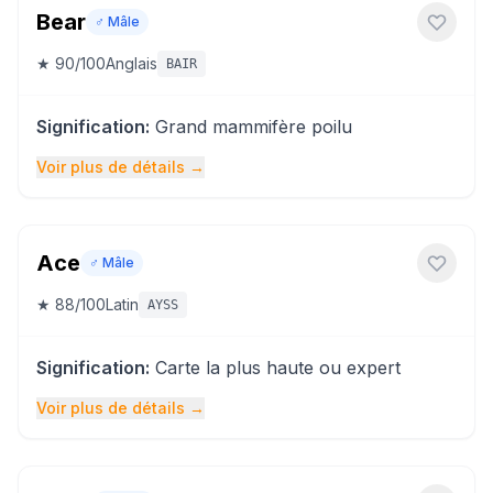
Bear
♂️
Mâle
★
90
/100
Anglais
BAIR
Signification
:
Grand mammifère poilu
Voir plus de détails
→
Ace
♂️
Mâle
★
88
/100
Latin
AYSS
Signification
:
Carte la plus haute ou expert
Voir plus de détails
→