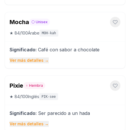
Mocha
⚪
Unisex
★
84
/100
Árabe
MOH-kah
Significado
:
Café con sabor a chocolate
Ver más detalles
→
Pixie
♀️
Hembra
★
84
/100
Inglés
PIK-see
Significado
:
Ser parecido a un hada
Ver más detalles
→