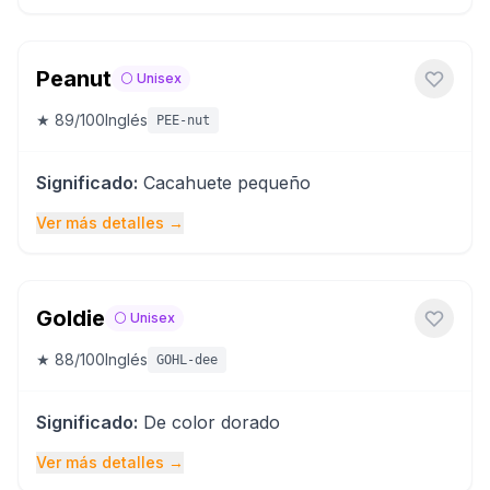
Peanut
⚪
Unisex
★
89
/100
Inglés
PEE-nut
Significado
:
Cacahuete pequeño
Ver más detalles
→
Goldie
⚪
Unisex
★
88
/100
Inglés
GOHL-dee
Significado
:
De color dorado
Ver más detalles
→