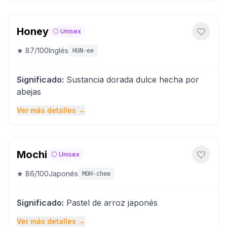
Honey
⚪
Unisex
★
87
/100
Inglés
HUN-ee
Significado
:
Sustancia dorada dulce hecha por
abejas
Ver más detalles
→
Mochi
⚪
Unisex
★
86
/100
Japonés
MOH-chee
Significado
:
Pastel de arroz japonés
Ver más detalles
→