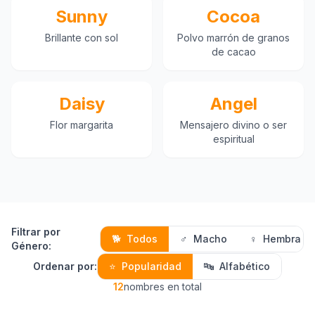
Sunny
Cocoa
Brillante con sol
Polvo marrón de granos
de cacao
Daisy
Angel
Flor margarita
Mensajero divino o ser
espiritual
Filtrar por
🐕
Todos
♂️
Macho
♀️
Hembra
Género
:
Ordenar por
:
⭐
Popularidad
🔤
Alfabético
12
nombres en total