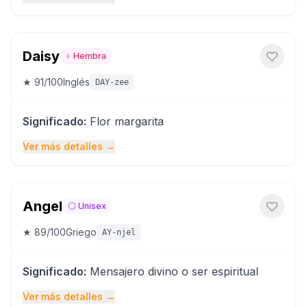
Daisy
♀️
Hembra
★
91
/100
Inglés
DAY-zee
Significado
:
Flor margarita
Ver más detalles
→
Angel
⚪
Unisex
★
89
/100
Griego
AY-njel
Significado
:
Mensajero divino o ser espiritual
Ver más detalles
→