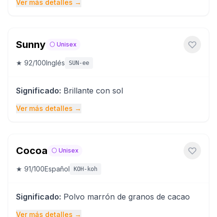
Ver más detalles
→
Sunny
⚪
Unisex
★
92
/100
Inglés
SUN-ee
Significado
:
Brillante con sol
Ver más detalles
→
Cocoa
⚪
Unisex
★
91
/100
Español
KOH-koh
Significado
:
Polvo marrón de granos de cacao
Ver más detalles
→