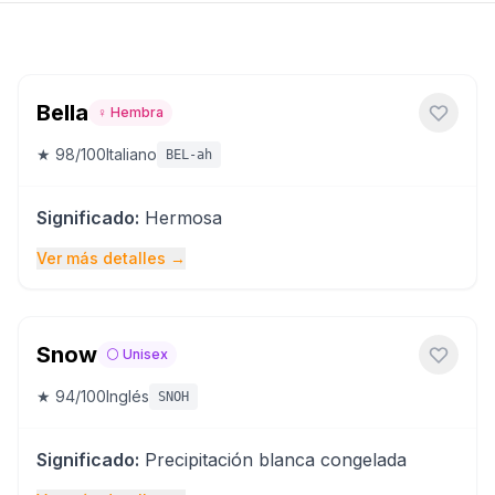
Bella
♀️
Hembra
★
98
/100
Italiano
BEL-ah
Significado
:
Hermosa
Ver más detalles
→
Snow
⚪
Unisex
★
94
/100
Inglés
SNOH
Significado
:
Precipitación blanca congelada